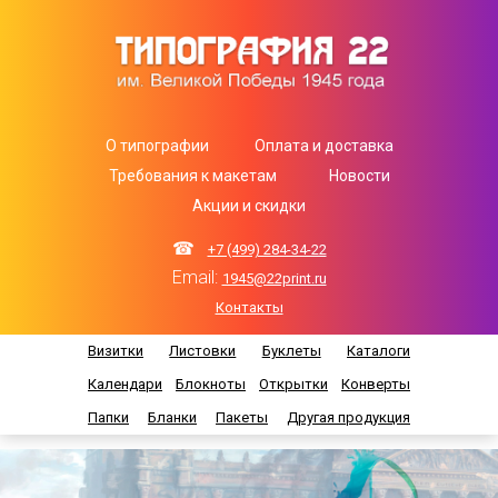
О типографии
Оплата и доставка
Требования к макетам
Новости
Акции и скидки
☎
+7 (499) 284-34-22
Email:
1945@22print.ru
Контакты
Визитки
Листовки
Буклеты
Каталоги
Календари
Блокноты
Открытки
Конверты
Папки
Бланки
Пакеты
Другая продукция